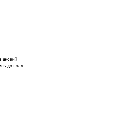
відковий
ись до колл-