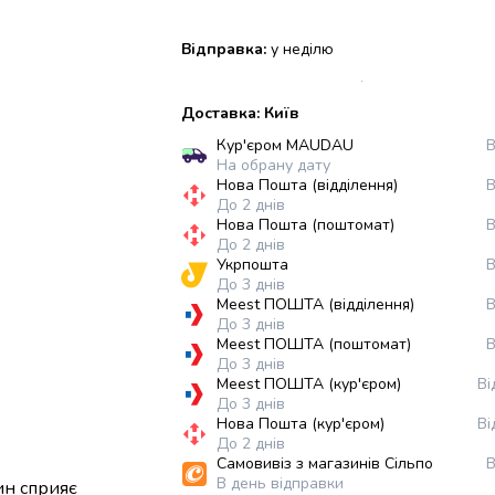
Відправка:
у неділю
Доставка: Київ
Кур'єром MAUDAU
В
На обрану дату
Нова Пошта (відділення)
В
До 2 днів
Нова Пошта (поштомат)
В
До 2 днів
Укрпошта
В
До 3 днів
Meest ПОШТА (відділення)
В
До 3 днів
Meest ПОШТА (поштомат)
В
До 3 днів
Meest ПОШТА (кур'єром)
Ві
До 3 днів
Нова Пошта (кур'єром)
Ві
До 2 днів
Самовивіз з магазинів Сільпо
В
В день відправки
ин сприяє