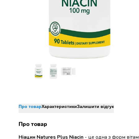
Джин
Ром
Текіла
і
мескаль
Лікери
і
наливки
Настоянки,
бальзами,
біттери
Саке
і
азійський
алкоголь
Слабоалкогольні
Про товар
Характеристики
Залишити відгук
напої
Сидри
Про товар
та
меди
Ніацин Natures Plus Niacin
- це одна з форм вітам
Подарункові