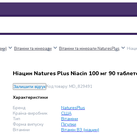
вки)
Вітаміни та мінерали
Вітаміни та мінерали NaturesPlus
Ніаци
Ніацин Natures Plus Niacin 100 мг 90 таблет
Код товару
:
MD_829491
Залишити відгук
Характеристики
Бренд
NaturesPlus
Країна-виробник
США
Тип
Вітаміни
Форма випуску
Пігулки
Вітаміни
Вітамін B3 (ніацин)