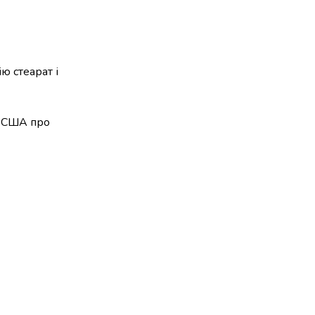
ю стеарат і
і США про