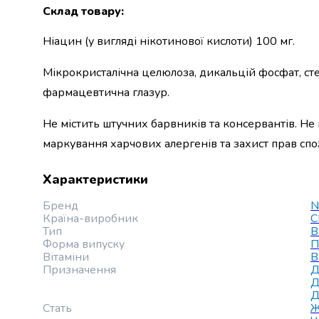
випічки
Склад товару
:
Борошно
Приправа
Ніацин (у вигляді нікотинової кислоти) 100 мг.
перець
Кухонна
Мікрокристалічна целюлоза, дикальцій фосфат, сте
сіль
фармацевтична глазур.
Оцет
Продукти
Не містить штучних барвників та консервантів. Не
для
маркування харчових алергенів та захист прав спо
суші
і
Характеристики
ролів
Желе
Бренд
N
та
Країна-виробник
суміші
Тип
В
для
Форма випуску
П
Вітаміни
В
десертів
Призначення
Д
Крупи
Д
Рис
Д
Гречана
Стать
Ж