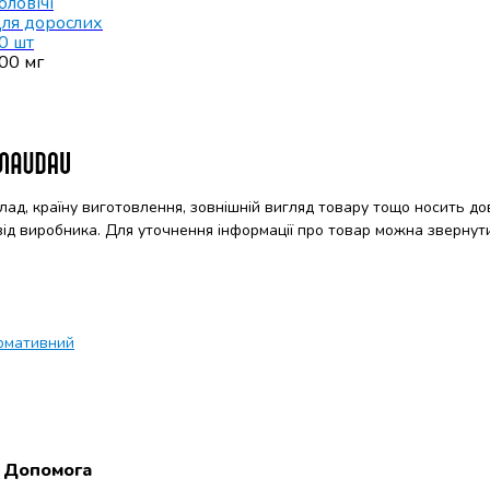
оловічі
ля дорослих
0 шт
00 мг
клад, країну виготовлення, зовнішній вигляд товару тощо носить до
 від виробника. Для уточнення інформації про товар можна звернут
рмативний
Допомога