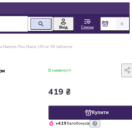
0
Списки
Вхід
н Natures Plus Niacin 100 мг 90 таблеток
ок
В наявності
419 ₴
Купити
+4.19
балобонусів