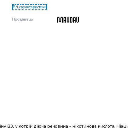
Всі характеристики
Продавець
іну В3, у котрій діюча речовина - нікотинова кислота. Ніац