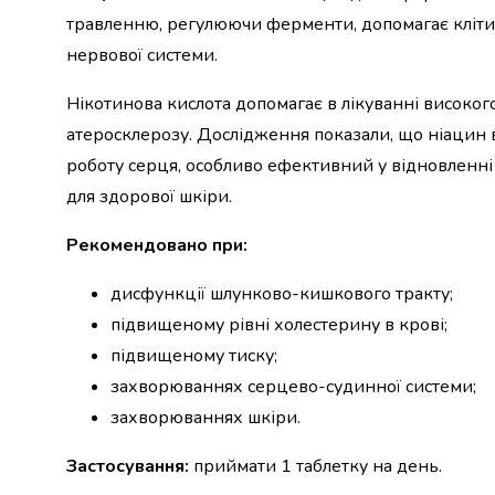
набори
травленню, регулюючи ферменти, допомагає кліти
алкоголю
нервової системи.
Продукти
і
Нікотинова кислота допомагає в лікуванні високог
напої
атеросклерозу. Дослідження показали, що ніацин 
Бакалія
роботу серця, особливо ефективний у відновленні
Олія
Макаронні
для здорової шкіри.
вироби
Сухі
Рекомендовано при:
сніданки
Їжа
дисфункції шлунково-кишкового тракту;
швидкого
підвищеному рівні холестерину в крові;
приготування
підвищеному тиску;
Спеції
та
захворюваннях серцево-судинної системи;
приправи
захворюваннях шкіри.
Цукор
Все
Застосування:
приймати 1 таблетку на день.
для