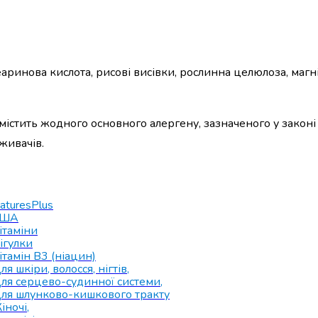
аринова кислота, рисові висівки, рослинна целюлоза, магні
 містить жодного основного алергену, зазначеного у закон
живачів.
aturesPlus
США
ітаміни
ігулки
ітамін B3 (ніацин)
ля шкіри, волосся, нігтів
,
ля серцево-судинної системи
,
ля шлунково-кишкового тракту
іночі
,