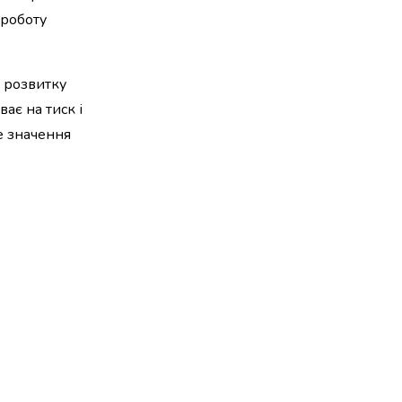
 роботу
к розвитку
ає на тиск і
е значення