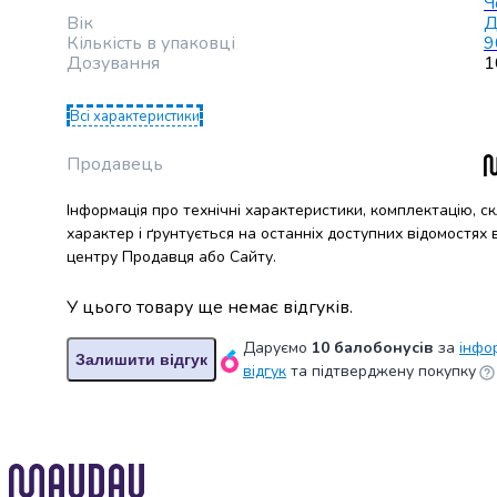
крупа
Ч
Вік
Д
Вівсяна
Кількість в упаковці
9
крупа
Дозування
1
Бобові
Кускус
Всі характеристики
Булгур
Пшенична
Продавець
крупа
Манна
Інформація про технічні характеристики, комплектацію, с
крупа
характер і ґрунтується на останніх доступних відомостях
Кіноа
центру Продавця або Сайту.
Кукурудзяна
крупа
У цього товару ще немає відгуків.
Ячна
крупа
Даруємо
10 балобонусів
за
інфо
Залишити відгук
Перлова
відгук
та підтверджену покупку
крупа
Пшоно
Консервовані
продукти
Рибні