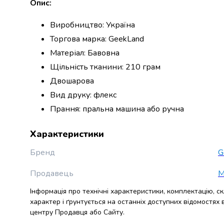
Опис:
набори
алкоголю
Виробництво: Україна
Продукти
Торгова марка: GeekLand
і
Матеріал: Бавовна
напої
Бакалія
Щільність тканини: 210 грам
Олія
Двошарова
Макаронні
Вид друку: флекс
вироби
Сухі
Прання: пральна машина або ручна
сніданки
Їжа
Характеристики
швидкого
приготування
Бренд
G
Спеції
Продавець
M
та
приправи
Інформація про технічні характеристики, комплектацію, с
Цукор
характер і ґрунтується на останніх доступних відомостях
Все
центру Продавця або Сайту.
для