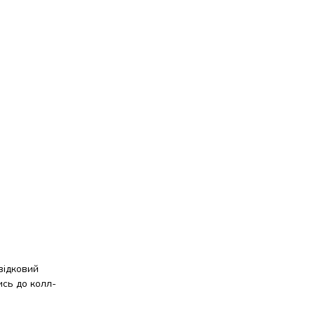
відковий
ись до колл-