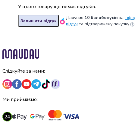
випічки
У цього товару ще немає відгуків.
Борошно
Приправа
Даруємо
10 балобонусів
за
інфо
Залишити відгук
перець
відгук
та підтверджену покупку
Кухонна
сіль
Оцет
Продукти
для
суші
і
Слідкуйте за нами:
ролів
Желе
та
суміші
Ми приймаємо:
для
десертів
Крупи
Рис
Гречана