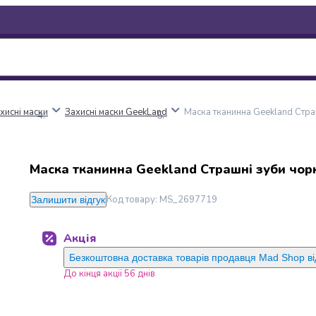
хисні маски
Захисні маски GeekLand
Маска тканинна Geekland Стр
Маска тканинна Geekland Страшні зуби чор
Код товару
:
MS_2697719
Залишити відгук
Акція
Безкоштовна доставка товарів продавця Mad Shop ві
До кінця акції 56 днів