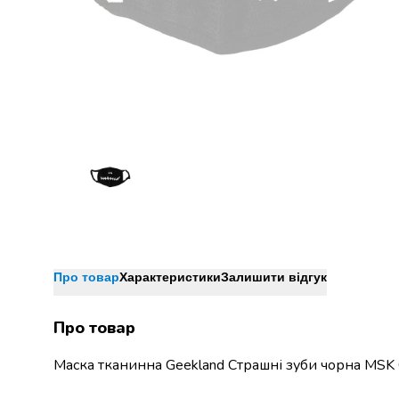
Джин
Ром
Текіла
і
мескаль
Лікери
і
наливки
Настоянки,
бальзами,
біттери
Саке
і
азійський
алкоголь
Про товар
Характеристики
Залишити відгук
Слабоалкогольні
напої
Про товар
Сидри
та
Маска тканинна Geekland Страшні зуби чорна MSK
меди
Подарункові