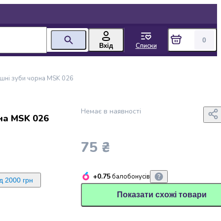
0
Списки
Вхід
ашні зуби чорна MSK 026
Немає в наявності
на MSK 026
75 ₴
+0.75
балобонусів
д 2000 грн
Показати схожі товари