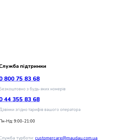
Служба підтримки
0 800 75 83 68
Безкоштовно з будь-яких номерів
0 44 355 83 68
Дзвінки згідно тарифів вашого оператора
Пн-Нд: 9:00-21:00
Служба турботи:
customercare@maudau.com.ua