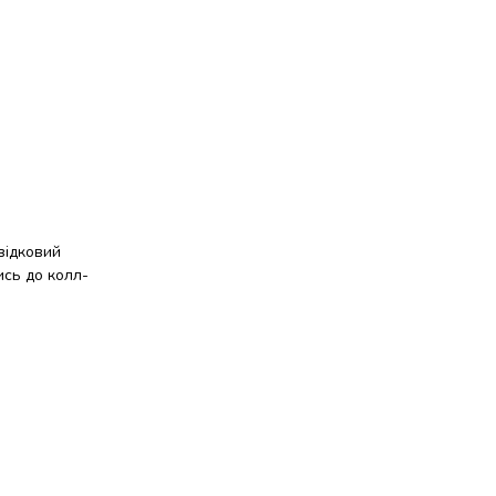
відковий
ись до колл-