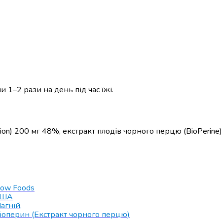
 1–2 рази на день під час їжі.
ion) 200 мг 48%, екстракт плодів чорного перцю (BioPerine
ow Foods
США
агній
,
іоперин (Екстракт чорного перцю)