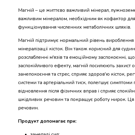
набори
Магній – це життєво важливий мінерал, лужноземел
алкоголю
важливим мінералом, необхідним як кофактор для 
Продукти
і
функціонування численних метаболічних шляхів.
напої
Бакалія
Магній підтримує нормальний рівень вироблення ене
Олія
мінералізації кісток. Він також корисний для суди
Макаронні
розслабленні м'язів та емоційному заспокоєнні, щ
вироби
Сухі
заспокійливого ефекту, магній посилюють захист 
сніданки
занепокоєння та стрес, сприяє здоров'ю кісток, ре
Їжа
системи та артеріальний тиск, полегшує симптоми
швидкого
відновлення після фізичних вправ і сприяє спокійн
приготування
Спеції
шкідливих речовин та покращує роботу нирок. Ця
та
речовин.
приправи
Цукор
Продукт допомагає при:
Все
для
занепаді сил;