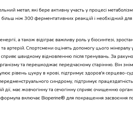
ьний метал, які бере активну участь у процесі метаболізму
більш ніж 300 ферментативних реакцій і необхідний для 
ргії, а також відіграє важливу роль у біосинтезі, зростан
н та артерій. Спортсмени оцінять допомогу цього мінералу 
о сприяє швидкому відновленню після тренувань. За рахуно
організму та перешкоджає передчасному старінню. Він знім
гулює рівень цукру в крові, підтримує здоров'я серцево-су
 передменструального синдрому, підтримує працездатність
ій дії, має жовчогінну та сечогінну сприяє очищенню орган
 формула включає Bioperine® для покращення засвоєння 