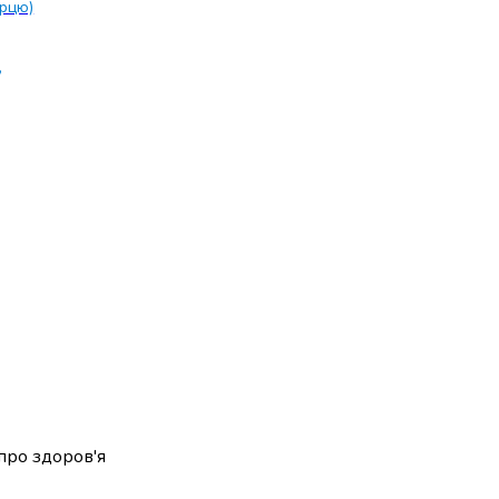
ерцю)
,
ро здоров'я