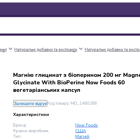
вки)
Натуральні добавки та екстракти
Натуральні добавки та екст
Магнію глицинат з біоперином 200 мг Magn
Glycinate With BioPerine Now Foods 60
вегетаріанських капсул
Код товару
:
MD_1480288
Залишити відгук
Характеристики
Бренд
Now Foods
Країна-виробник
США
Тип
Магній
,