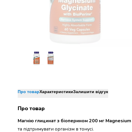
Джин
Ром
Текіла
і
мескаль
Лікери
і
наливки
Настоянки,
бальзами,
біттери
Саке
і
азійський
алкоголь
Про товар
Характеристики
Залишити відгук
Слабоалкогольні
напої
Про товар
Сидри
та
Магнію глицинат з біоперином 200 мг Magnesium
меди
та підтримувати організм в тонусі.
Подарункові