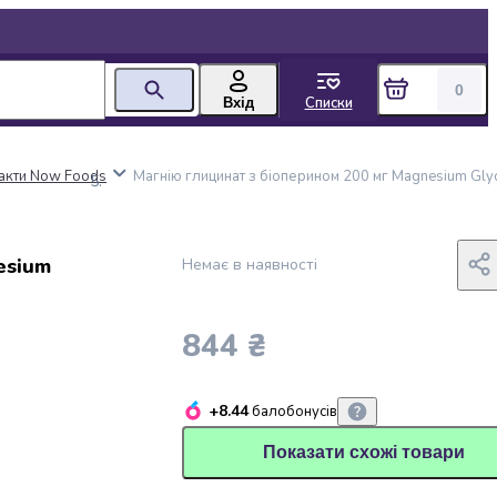
0
Списки
Вхід
ракти Now Foods
Магнію глицинат з біоперином 200 мг Magnesium Glyc
esium
Немає в наявності
844 ₴
+8.44
балобонусів
Показати схожі товари