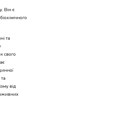
. Він є
біохімічного
ні та
у
к свого
ає
динної
 та
ізму від
поживних