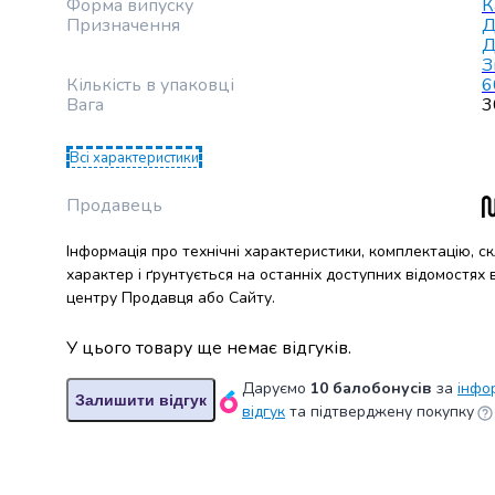
крупа
Форма випуску
К
Призначення
Д
Вівсяна
Д
крупа
З
Бобові
Кількість в упаковці
6
Кускус
Вага
3
Булгур
Пшенична
Всі характеристики
крупа
Манна
Продавець
крупа
Кіноа
Інформація про технічні характеристики, комплектацію, с
Кукурудзяна
характер і ґрунтується на останніх доступних відомостях
крупа
центру Продавця або Сайту.
Ячна
крупа
У цього товару ще немає відгуків.
Перлова
Даруємо
10 балобонусів
за
інфо
крупа
Залишити відгук
відгук
та підтверджену покупку
Пшоно
Консервовані
продукти
Рибні