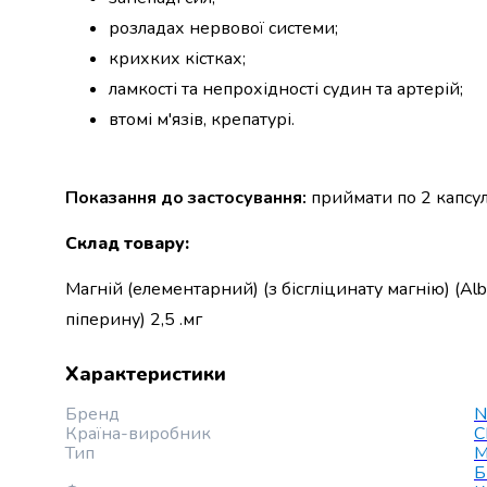
випічки
розладах нервової системи;
Борошно
крихких кістках;
Приправа
перець
ламкості та непрохідності судин та артерій;
Кухонна
втомі м'язів, крепатурі.
сіль
Оцет
Продукти
Показання до застосування:
приймати по 2 капсули
для
суші
Склад товару
:
і
ролів
Магній (елементарний) (з бісгліцинату магнію) (Alb
Желе
піперину) 2,5 .мг
та
суміші
для
Характеристики
десертів
Бренд
N
Крупи
Країна-виробник
Рис
Тип
М
Гречана
Б