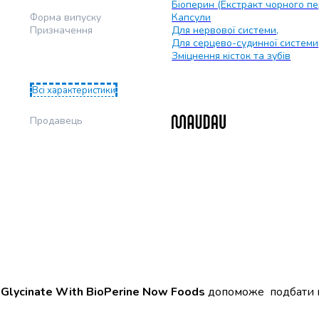
Біоперин (Екстракт чорного п
Форма випуску
Капсули
Призначення
Для нервової системи
,
Для серцево-судинної системи
Зміцнення кісток та зубів
Всі характеристики
Продавець
 Glycinate With BioPerine Now Foods
допоможе подбати п