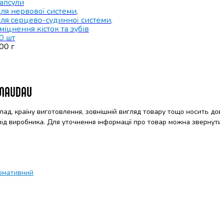
апсули
ля нервової системи
,
ля серцево-судинної системи
,
міцнення кісток та зубів
0 шт
00 г
клад, країну виготовлення, зовнішній вигляд товару тощо носить до
 від виробника. Для уточнення інформації про товар можна звернут
рмативний