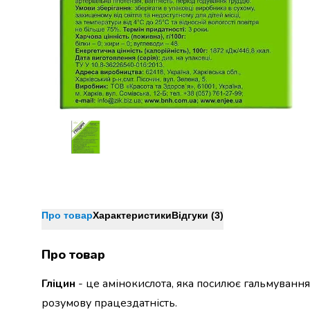
Джин
Ром
Текіла
і
мескаль
Лікери
і
наливки
Настоянки,
бальзами,
біттери
Саке
і
азійський
алкоголь
Про товар
Характеристики
Відгуки (3)
Слабоалкогольні
напої
Про товар
Сидри
та
Гліцин
- це амінокислота, яка посилює гальмуванн
меди
розумову працездатність.
Подарункові