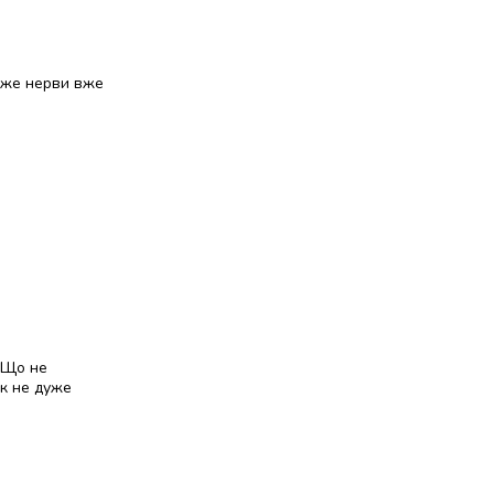
адже нерви вже
. Що не
ак не дуже