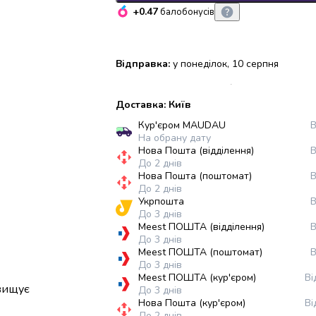
+0.47
балобонусів
Відправка:
у понеділок, 10 серпня
Доставка: Київ
Кур'єром MAUDAU
В
На обрану дату
Нова Пошта (відділення)
В
До 2 днів
Нова Пошта (поштомат)
В
До 2 днів
Укрпошта
В
До 3 днів
Meest ПОШТА (відділення)
В
До 3 днів
Meest ПОШТА (поштомат)
В
До 3 днів
Meest ПОШТА (кур'єром)
Ві
двищує
До 3 днів
Нова Пошта (кур'єром)
Ві
До 2 днів