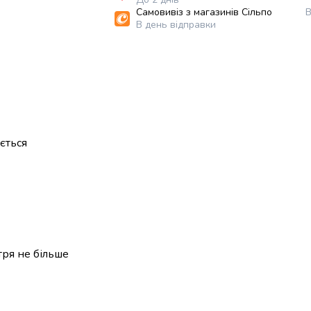
Самовивіз з магазинів Сільпо
В
В день відправки
ється
тря не більше