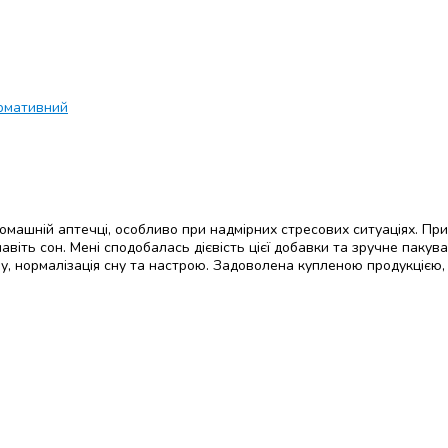
рмативний
 домашній аптечці, особливо при надмірних стресових ситуаціях. Пр
авіть сон. Мені сподобалась дієвість цієї добавки та зручне пакув
ому, нормалізація сну та настрою. Задоволена купленою продукцією,