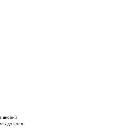
відковий
ись до колл-