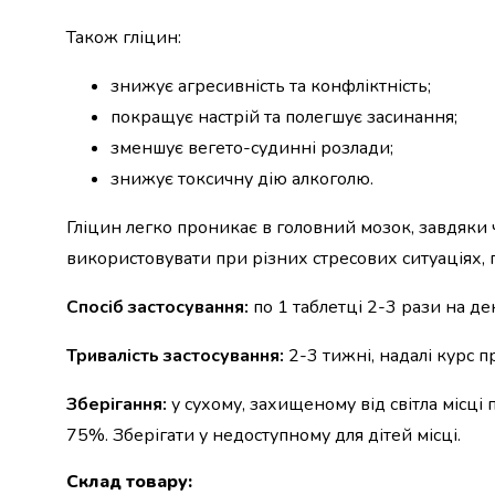
набори
Також гліцин:
алкоголю
Продукти
знижує агресивність та конфліктність;
і
покращує настрій та полегшує засинання;
напої
Бакалія
зменшує вегето-судинні розлади;
Олія
знижує токсичну дію алкоголю.
Макаронні
вироби
Гліцин легко проникає в головний мозок, завдяки
Сухі
використовувати при різних стресових ситуаціях, 
сніданки
Їжа
Спосіб застосування:
по 1 таблетці 2-3 рази на де
швидкого
приготування
Тривалість застосування:
2-3 тижні, надалі курс 
Спеції
та
Зберігання:
у сухому, захищеному від світла місці 
приправи
Цукор
75%. Зберігати у недоступному для дітей місці.
Все
Склад товару
:
для