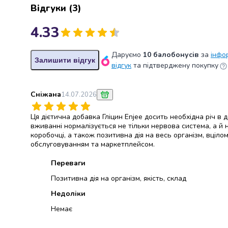
крупа
Відгуки
(
3
)
Вівсяна
крупа
4.33
Бобові
Кускус
Даруємо
10 балобонусів
за
інфо
Булгур
Залишити відгук
відгук
та підтверджену покупку
Пшенична
крупа
Манна
Сніжана
14.07.2026
крупа
Кіноа
Ця дієтична добавка Гліцин Enjee досить необхідна річ в
Кукурудзяна
вживанні нормалізується не тільки нервова система, а й н
крупа
коробочці, а також позитивна дія на весь організм, вціл
обслуговуванням та маркетплейсом.
Ячна
крупа
Переваги
Перлова
Позитивна дія на організм, якість, склад
крупа
Пшоно
Недоліки
Консервовані
Немає
продукти
Рибні