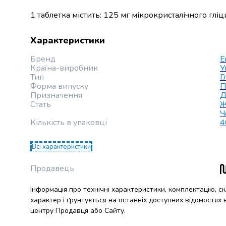
випічки
1 таблетка містить: 125 мг мікрокристалічного глі
Борошно
Приправа
перець
Характеристики
Кухонна
Бренд
E
сіль
Країна-виробник
У
Оцет
Тип
Г
Продукти
Форма випуску
П
для
Призначення
Д
Стать
Ж
суші
Ч
і
Кількість в упаковці
4
ролів
Желе
Всі характеристики
та
суміші
Продавець
для
десертів
Інформація про технічні характеристики, комплектацію, с
Крупи
характер і ґрунтується на останніх доступних відомостях
Рис
центру Продавця або Сайту.
Гречана