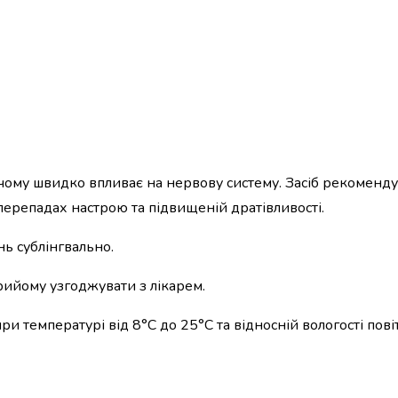
 чому швидко впливає на нервову систему. Засіб рекоменду
перепадах настрою та підвищеній дратівливості.
нь сублінгвально.
прийому узгоджувати з лікарем.
при температурі від 8°С до 25°С та відносній вологості пові