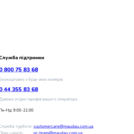
Служба підтримки
0 800 75 83 68
Безкоштовно з будь-яких номерів
0 44 355 83 68
Дзвінки згідно тарифів вашого оператора
Пн-Нд: 9:00-21:00
Служба турботи:
customercare@maudau.com.ua
Прес-центр:
pr-team@maudau.com.ua