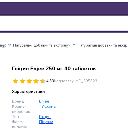
вки)
Натуральні добавки та екстракти
Натуральні добавки та екстр
Гліцин Enjee 250 мг 40 таблеток
4.33
Код товару
:
MD_695823
Характеристики
Бренд
Enjee
Країна-
Україна
виробник
Тип
Гліцин
Форма
Пігулки
випуску