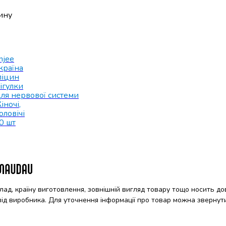
цину
njee
країна
ліцин
ігулки
ля нервової системи
іночі
,
оловічі
0 шт
клад, країну виготовлення, зовнішній вигляд товару тощо носить до
 від виробника. Для уточнення інформації про товар можна звернут