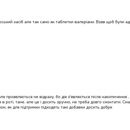
рський засіб але так само як таблетки валеріани. Взяв щоб були 
е проявляється не відразу, бо дія з'являється після накопичення 
в роті, тане. але це і досить зручно, не треба довго смоктати. См
ом, як для підтримки підходять такі добавки досить добре