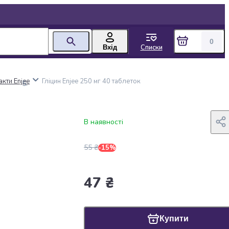
0
Списки
Вхід
акти Enjee
Гліцин Enjee 250 мг 40 таблеток
В наявності
55 ₴
-15%
47 ₴
Купити