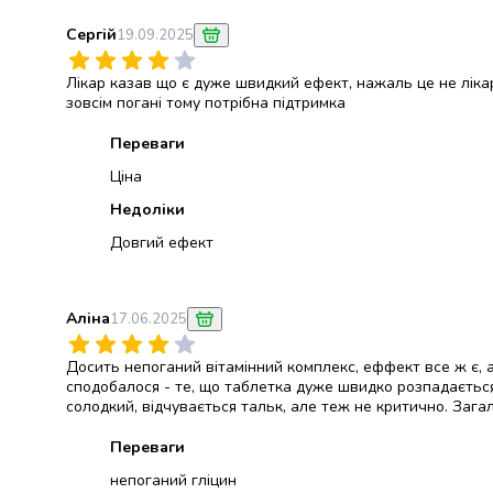
консерви
Сергій
19.09.2025
Овочева
консервація
Лікар казав що є дуже швидкий ефект, нажаль це не ліка
М'ясні
зовсім погані тому потрібна підтримка
консерви
Фруктова
Переваги
консервація
Ціна
Оливки
Недоліки
та
маслини
Довгий ефект
Паштети
Джеми
Консервовані
Аліна
17.06.2025
гриби
Мед
Досить непоганий вітамінний комплекс, еффект все ж є, ал
Варення
сподобалося - те, що таблетка дуже швидко розпадається 
Соуси
солодкий, відчувається тальк, але теж не критично. Загал
і
Переваги
маринади
Соуси
непоганий гліцин