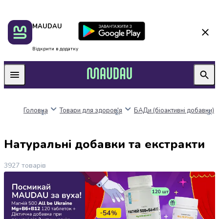
Пакунок
Київ
MAUDAU
школяра
Дніпро
Оплата
Одеса
нацкешбек
Львів
Відкрити в додатку
Алкоголь
Харків
Вино
Вермути
Пиво
Ігристі
Головна
Товари для здоров'я
БАДи (біоактивні добавки)
вина
і
шампанське
Натуральні добавки та екстракти
Міцний
алкоголь
3927
товарів
Віскі
Бренді
і
коньяк
Горілка