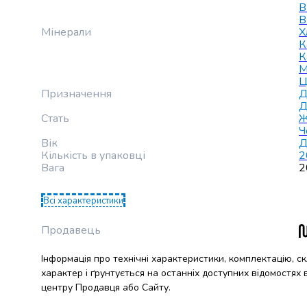
крупа
В
Вівсяна
В
крупа
Мінерали
Х
К
Бобові
К
Кускус
М
Булгур
Ц
Пшенична
Призначення
Д
Д
крупа
Стать
Ж
Манна
Ч
крупа
Вік
Д
Кіноа
Кількість в упаковці
2
Кукурудзяна
Вага
2
крупа
Ячна
Всі характеристики
крупа
Перлова
Продавець
крупа
Пшоно
Інформація про технічні характеристики, комплектацію, с
Консервовані
характер і ґрунтується на останніх доступних відомостях
продукти
центру Продавця або Сайту.
Рибні