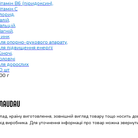
ітамін B6 (піридоксин)
,
ітамін C
лорид
,
алій
,
альцій
,
агній
,
инк
ля опорно-рухового апарату
,
ля підвищення енергії
іночі
,
оловічі
ля дорослих
0 шт
00 г
клад, країну виготовлення, зовнішній вигляд товару тощо носить до
 від виробника. Для уточнення інформації про товар можна звернут