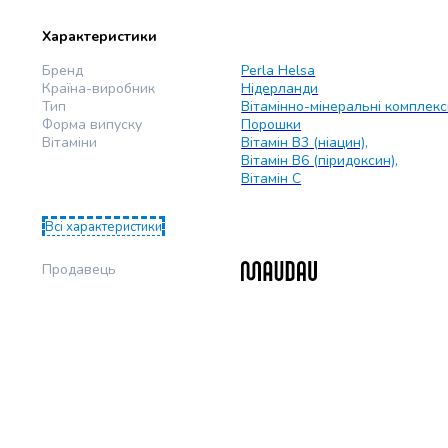
Характеристики
Бренд
Perla Helsa
Країна-виробник
Нідерланди
Тип
Вітамінно-мінеральні комплек
Форма випуску
Порошки
Вітаміни
Вітамін B3 (ніацин)
,
Вітамін B6 (піридоксин)
,
Вітамін C
Всі характеристики
Продавець