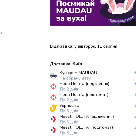
си
Відправка:
у вівторок, 11 серпня
Доставка: Київ
Кур'єром MAUDAU
В
На обрану дату
Нова Пошта (відділення)
В
До 2 днів
Нова Пошта (поштомат)
В
До 2 днів
Укрпошта
В
До 3 днів
Meest ПОШТА (відділення)
В
До 3 днів
Meest ПОШТА (поштомат)
В
До 3 днів