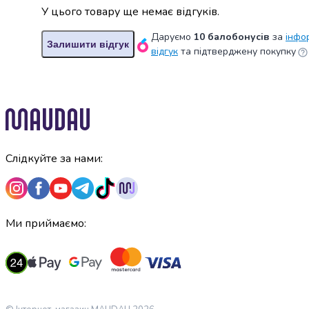
консерви
У цього товару ще немає відгуків.
Овочева
Даруємо
10 балобонусів
за
інфо
консервація
Залишити відгук
відгук
та підтверджену покупку
М'ясні
консерви
Фруктова
консервація
Оливки
та
маслини
Слідкуйте за нами:
Паштети
Джеми
Консервовані
гриби
Ми приймаємо:
Мед
Варення
Соуси
і
маринади
Соуси