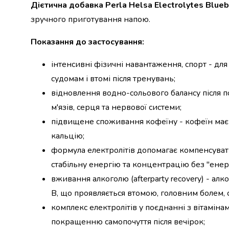
Дієтична добавка Perla Helsa Electrolytes Blueb
набори
зручного приготування напою.
алкоголю
Продукти
Показання до застосування:
і
напої
інтенсивні фізичні навантаження, спорт - дл
Бакалія
Олія
судомам і втомі після тренувань;
Макаронні
відновлення водно-сольового балансу після п
вироби
м'язів, серця та нервової системи;
Сухі
підвищене споживання кофеїну - кофеїн має 
сніданки
Їжа
кальцію;
швидкого
формула електролітів допомагає компенсуват
приготування
стабільну енергію та концентрацію без "енер
Спеції
та
вживання алкоголю (afterparty recovery) - алк
приправи
B, що проявляється втомою, головним болем, су
Цукор
комплекс електролітів у поєднанні з вітамін
Все
покращенню самопочуття після вечірок;
для