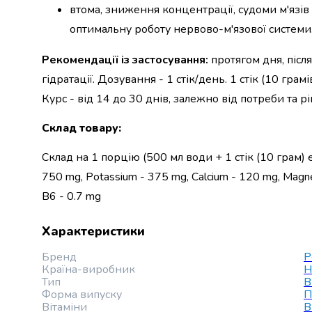
випічки
втома, зниження концентрації, судоми м'язів
Борошно
оптимальну роботу нервово-м'язової системи
Приправа
перець
Рекомендації із застосування:
протягом дня, післ
Кухонна
гідратації. Дозування - 1 стік/день. 1 стік (10 грам
сіль
Курс - від 14 до 30 днів, залежно від потреби та рі
Оцет
Продукти
Склад товару
:
для
суші
Склад на 1 порцію (500 мл води + 1 стік (10 грам) ел
і
ролів
750 mg, Potassium - 375 mg, Calcium - 120 mg, Magnes
Желе
B6 - 0.7 mg
та
суміші
Характеристики
для
десертів
Бренд
P
Крупи
Країна-виробник
Н
Тип
В
Рис
Форма випуску
П
Гречана
Вітаміни
В