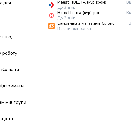
Meest ПОШТА (кур'єром)
Ві
х для
До 3 днів
Нова Пошта (кур'єром)
Ві
До 2 днів
Самовивіз з магазинів Сільпо
В
В день відправки
ненню,
у роботу
 калію та
підтримати
амінів групи
ції та