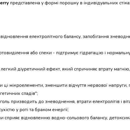
erry
представлена у формі порошку в індивідуальних стіка
я відновлення електролітного балансу, запобігання зневод
отовиділення або спеки - підтримує гідратацію і нормальн
легкий діуретичний ефект, який спричиняє втрату магнію,
и ці мікроелементи, зменшити відчуття нервової напруги, 
гетичних спадів";
оголь призводить до зневоднення, втрати електролітів і віт
хістю у роті та браком енергії;
ами сприяє відновленню водно-сольового балансу, детоксика