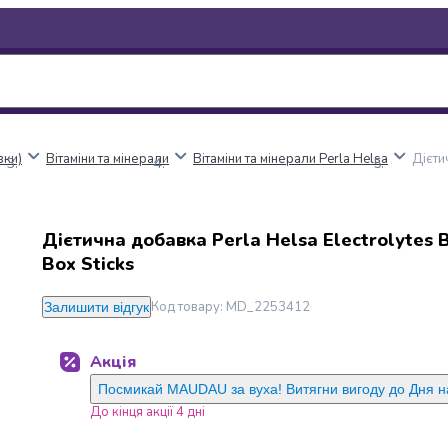
вки)
Вітаміни та мінерали
Вітаміни та мінерали Perla Helsa
Дієти
Дієтична добавка Perla Helsa Electrolytes 
Box Sticks
Код товару
:
MD_2253412
Залишити відгук
Акція
Посмикай MAUDAU за вуха! Витягни вигоду до Дня 
До кінця акції 4 дні