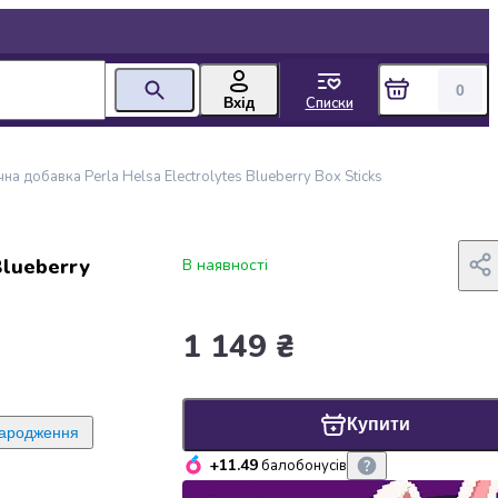
0
Списки
Вхід
чна добавка Perla Helsa Electrolytes Blueberry Box Sticks
Blueberry
В наявності
1 149 ₴
Купити
народження
+11.49
балобонусів