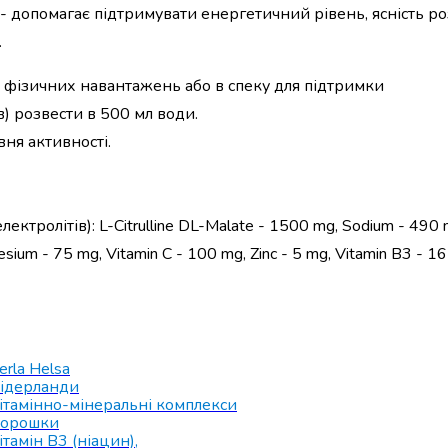
 - допомагає підтримувати енергетичний рівень, ясність р
.
я фізичних навантажень або в спеку для підтримки
ів) розвести в 500 мл води.
вня активності.
ектролітів): L-Citrulline DL-Malate - 1500 mg, Sodium - 490 m
ium - 75 mg, Vitamin C - 100 mg, Zinc - 5 mg, Vitamin B3 - 16
erla Helsa
ідерланди
ітамінно-мінеральні комплекси
орошки
ітамін B3 (ніацин)
,