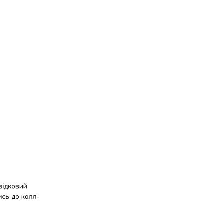
відковий
ись до колл-