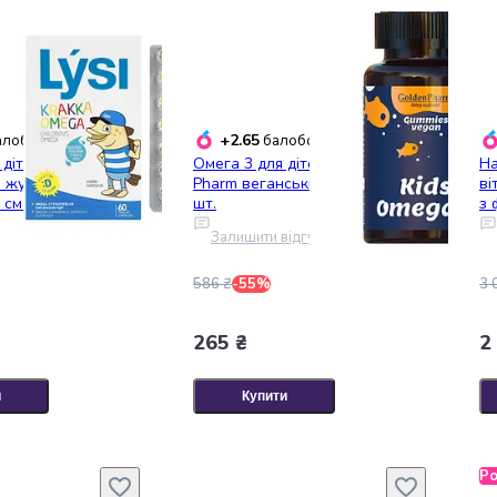
+2.65
лобонусів
балобонусів
дітей Lysi з
Омега 3 для дітей Golden
На
3 жувальні капсули
Pharm веганський мармелад 60
ві
м смаком №60
шт.
з 
ом
Залишити відгук
м
586 ₴
-55%
3 
265 ₴
2
и
Купити
Р