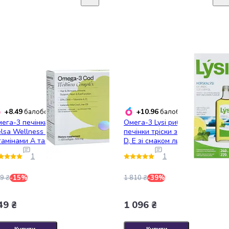
+8.49
+10.96
балобонусів
балобонусів
ега-3 печінки тріски Perla
Омега-3 Lysi риб'ячий жир з
lsa Wellness Complex з
печінки тріски з вітамінами A,
тамінами A та D3 120 капсул
D, E зі смаком лимона та м'яти
240 мл
1
1
9 ₴
-15%
1 810 ₴
-39%
49 ₴
1 096 ₴