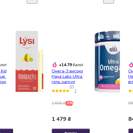
+14.79
лобонусів
балобонусів
 Kids з печінки
Омега-3 висококонцентрована
Ом
нця з вітамінами A,
Haya Labs Ultra Omega 3, 180
He
формула зі смаком
гель капсул
ві
анго 240 мл
1
1 606 ₴
-8%
99
1 479 ₴
8