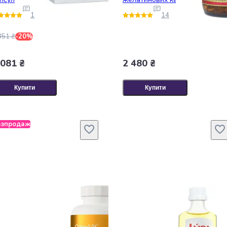
1
14
351 ₴
-20%
 081 ₴
2 480 ₴
Купити
Купити
озпродаж