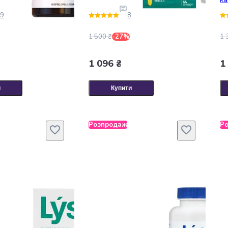
9
8
1 500 ₴
-27%
1 
1 096 ₴
1
и
Купити
Розпродаж
Р