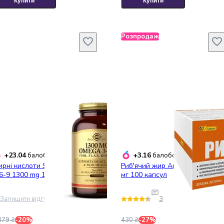
Купити
Купити
Розпродаж
+23.04
+3.16
балобонусів
балобонусів
рні кислоти Solgar Omega
Риб'ячий жир An Naturel 1000
6-9 1300 mg 120 капсул
мг 100 капсул
Залишити відгук
3
879 ₴
-20%
430 ₴
-27%