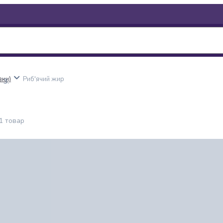
вки)
Риб'ячий жир
1
товар