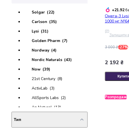
випічки
Борошно
+21.92
ба
Solgar
(22)
Приправа
Омега-3 Lysi
1000 мг №64
Carlson
(35)
перець
Кухонна
Lysi
(31)
сіль
Залишити в
Golden Pharm
(7)
Оцет
Продукти
3 000 ₴
-27%
Nordway
(4)
для
Nordic Naturals
(43)
суші
2 192 ₴
і
Now
(39)
ролів
Купит
21st Century
(8)
Желе
та
ActivLab
(3)
суміші
Розпродаж
AllSports Labs
(2)
для
десертів
An Naturel
(13)
Крупи
Baum Pharm
(3)
Рис
Тип
Гречана
Bioglan
(6)