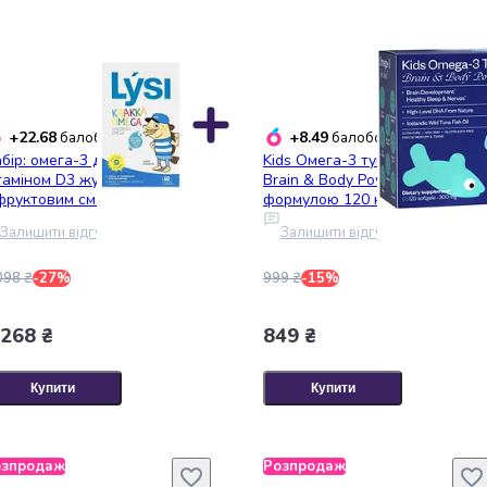
+22.68
+8.49
балобонусів
балобонусів
бір: омега-3 для дітей Lysi з
Kids Омега-3 тунця Perla Helsa
таміном D3 жувальні капсули
Brain & Body Power з DHA-
фруктовим смаком №60 +
формулою 120 капсул
ега-3 Lysi Forte капсули 1000
Залишити відгук
Залишити відгук
г №64
098 ₴
-27%
999 ₴
-15%
 268 ₴
849 ₴
Купити
Купити
озпродаж
Розпродаж