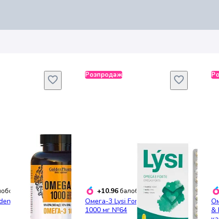
Розпродаж
Р
+10.96
обонусів
балобонусів
den Pharm 120
Омега-3 Lysi Forte капсули
Ом
1000 мг №64
& 
ка