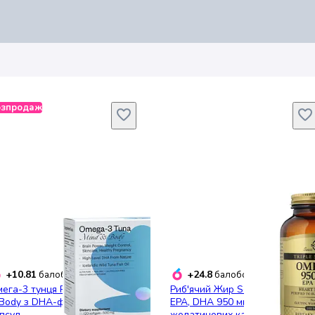
озпродаж
+10.81
+24.8
балобонусів
балобонусів
ега-3 тунця Perla Helsa Mind
Риб'ячий Жир Solgar Omega-3
Body з DHA-формулою 120
EPA, DHA 950 мг 100
псул
желатинових капсул