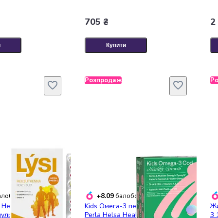
705 ₴
2
и
Купити
Розпродаж
Р
+8.09
лобонусів
балобонусів
 Health duet
Kids Омега-3 печінки тріски
Жи
мультивітамінами
Perla Helsa Healthy Growth з
3 