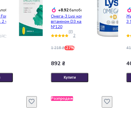
+8.92
лобонусів
балобонусів
 Forte капсули
Омега-3 Lysi комплекс з
Жи
 2 упак.
вітаміном D3 капсули 500 мг
3 
№120
ідгук
2
1 218 ₴
-27%
41
892 ₴
4
и
Купити
Розпродаж