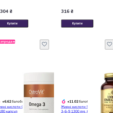
 304 ₴
316 ₴
Купити
Купити
озпродаж
+6.62
+11.02
балобонусів
балобонусів
рні кислоти OstroVit Omega
Жирні кислоти Solgar Omega
180 капсул
3-6-9 1300 mg, 60 капсул