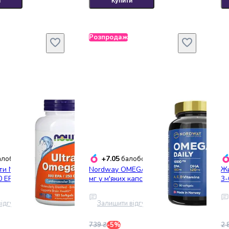
и
Купити
Розпродаж
+7.05
лобонусів
балобонусів
ти Now Ultra
Nordway OMEGA-3 Daily 1000
Жи
 EPA / 250 DHA
мг у м'яких капсулах №90
3-
ідгук
Залишити відгук
739 ₴
-5%
2 