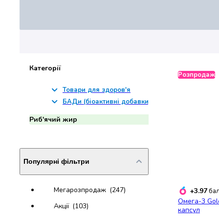
Джин
Ром
Текіла
і
мескаль
Лікери
і
Категорії
Розпродаж
наливки
Настоянки,
Товари для здоров'я
бальзами,
БАДи (біоактивні добавки)
біттери
Риб'ячий жир
Саке
і
азійський
алкоголь
Популярні фільтри
Слабоалкогольні
напої
Сидри
Мегарозпродаж
(247)
+3.97
бал
та
Омега-3 Gol
Акції
(103)
меди
капсул
Подарункові