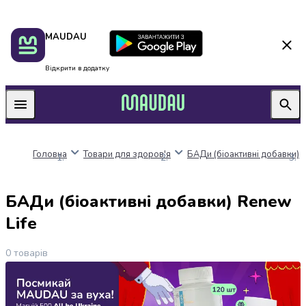
Пакунок
Київ
MAUDAU
школяра
Дніпро
Оплата
Одеса
нацкешбек
Львів
Відкрити в додатку
Алкоголь
Харків
Вино
Вермути
Пиво
Ігристі
Головна
Товари для здоров'я
БАДи (біоактивні добавки)
вина
і
шампанське
БАДи (біоактивні добавки) Renew
Міцний
алкоголь
Life
Віскі
Бренді
0
товарів
і
коньяк
Горілка