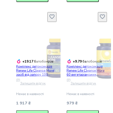
випічки
Борошно
Приправа
перець
Кухонна
сіль
Оцет
Продукти
для
суші
і
+19.17
+9.79
балобонусів
балобонусів
ролів
Комплекс детоксикація
Комплекс детоксикація
Желе
Renew Life Cleanse More
Renew Life Cleanse More
та
засіб від запору 100
60 вегетаріанських
вегетаріанських капсул
капсул
суміші
Залишити відгук
Залишити відгук
для
десертів
Немає в наявності
Немає в наявності
Крупи
Рис
1 917 ₴
979 ₴
Гречана