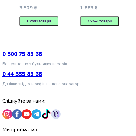
Попкорн
3 529 ₴
1 883 ₴
Кукурудзяні
палички
Сушені
Схожі товари
Схожі товари
гриби
Сирні
закуски
Напої
0 800 75 83 68
Соки
та
Безкоштовно з будь-яких номерів
нектари
0 44 355 83 68
Вода
Солодка
Дзвінки згідно тарифів вашого оператора
вода
Енергетичні
Слідкуйте за нами:
напої
Молочні
продукти
Молоко
Рослинне
Ми приймаємо:
молоко