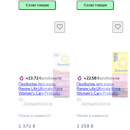
консерви
Схожі товари
Схожі товари
Овочева
консервація
М'ясні
консерви
Фруктова
консервація
Оливки
та
маслини
Паштети
Джеми
+13.72
+22.58
балобонусів
балобонусів
Консервовані
Пробіотик для жінок
Пробіотик для жінок
гриби
Renew Life Ultimate Flora
Renew Life Ultimate Flora
Women's Care Probiotic
Women's Care Probiotic
Мед
25 млрд 30
90 млрд 30
Варення
вегетаріанських капсул
вегетаріанських капсул
Залишити відгук
Залишити відгук
Соуси
і
Немає в наявності
Немає в наявності
маринади
Соуси
1 372 ₴
2 258 ₴