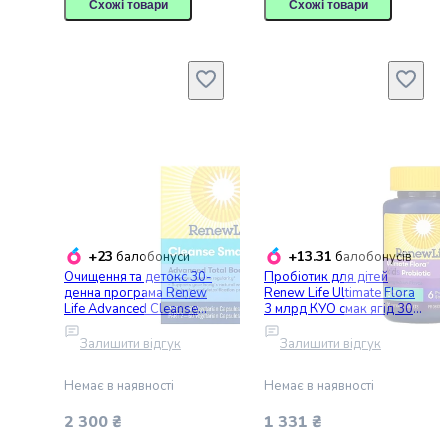
крупа
Схожі товари
Схожі товари
Вівсяна
крупа
Бобові
Кускус
Булгур
Пшенична
крупа
Манна
крупа
Кіноа
Кукурудзяна
+23
+13.31
балобонуси
балобонусів
крупа
Очищення та детокс 30-
Пробіотик для дітей
Ячна
денна програма Renew
Renew Life Ultimate Flora
крупа
Life Advanced Cleanse
3 млрд КУО смак ягід 30
Smart 2 баночки по 60
жувальних таблеток
Перлова
вегетаріанських капсул
Залишити відгук
Залишити відгук
крупа
Пшоно
Немає в наявності
Немає в наявності
Консервовані
продукти
2 300 ₴
1 331 ₴
Рибні