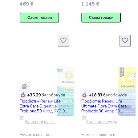
469 ₴
1 145 ₴
Коржі
для
торта
Схожі товари
Схожі товари
Гарячі
напої
Кава
Какао
Чай
Снеки
Чипси
Сухарики
та
грінки
Горіхи
+35.29
+18.83
балобонусів
балобонусів
М'ясні
Пробіотик Renew Life
Пробіотик Renew Life
снеки
Extra Care Digestive
Ultimate Flora Extra Care
Probiotic 50 млрд КУО 90
Probiotic 30 млрд 30
Рибні
вегетаріанських капсул
вегетаріанських капсул
снеки
Залишити відгук
Залишити відгук
Насіння
Сухофрукти
Немає в наявності
Немає в наявності